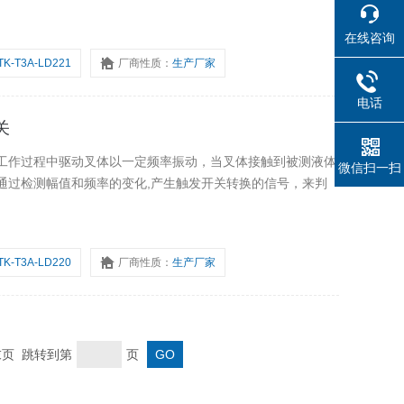
在线咨询
TK-T3A-LD221
厂商性质：
生产厂家
电话
关
工作过程中驱动叉体以一定频率振动，当叉体接触到被测液体
微信扫一扫
通过检测幅值和频率的变化,产生触发开关转换的信号，来判
TK-T3A-LD220
厂商性质：
生产厂家
 末页 跳转到第
页