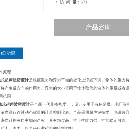
访 问 量：
671
产品咨询
详细介绍
作原理：
触式超声波密度计
是根据重力和浮力平衡的变化上浮或下沉。物体的重力
量将产生反方向的作用力。浮力的大小等同于物体取代的液体的重量或者
用范围
触式超声波密度计
是全新一代非核密度计，设计专用于有色金属、电厂等
、浓度进行连续动态称量的计量控制仪表。产品采用超声波技术、电磁兼容（
。密度计拥有自主知识产权，具有精度高、抗干扰能力强、性能稳定可靠、
于矿山、电力、煤炭等行业矿浆的给料控制。