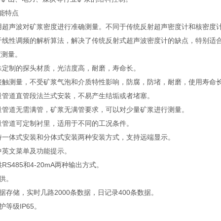
能特点
 使用超声波对矿浆密度进行准确测量。不同于传统反射超声密度计和核密度
 基于线性调频的解析算法，解决了传统反射式超声波密度计的缺点，特别
度测量。
特殊定制的探头材质，光洁度高，耐磨，寿命长。
非接触测量，不受矿浆气泡和介质特性影响，防腐，防堵，耐磨，使用寿命
测量管道直管段法兰式安装，不易产生结垢或者堵塞。
测量管道无需满管，矿浆无满管要求，可以对少量矿浆进行测量。
测量管道可定制衬里，适用于不同的工况条件。
支持一体式安装和分体式安装两种安装方式，支持远端显示。
全中英文菜单及功能提示。
提供RS485和4-20mA两种输出方式。
提供。
 数据存储，实时几路2000条数据，日记录400条数据。
防护等级IP65。