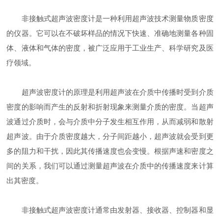
非接触式超声波密度计是一种利用超声波技术测量物质密度
的仪器。它可以在不破坏样品的情况下快速、准确地测量各种固
体、液体和气体的密度，被广泛应用于工业生产、科学研究及医
疗领域。
超声波密度计的原理是利用超声波在介质中传播时受到介质
密度的影响而产生的反射和折射现象来测量介质的密度。当超声
波通过介质时，会与介质中分子发生相互作用，从而减弱和散射
超声波。由于介质密度越大，分子间距越小，超声波就会受到更
多的阻力和干扰，因此其传播速度也会变慢。根据声速和密度之
间的关系，我们可以通过测量超声波在介质中的传播速度来计算
出其密度。
非接触式超声波密度计通常由发射器、接收器、控制器和显