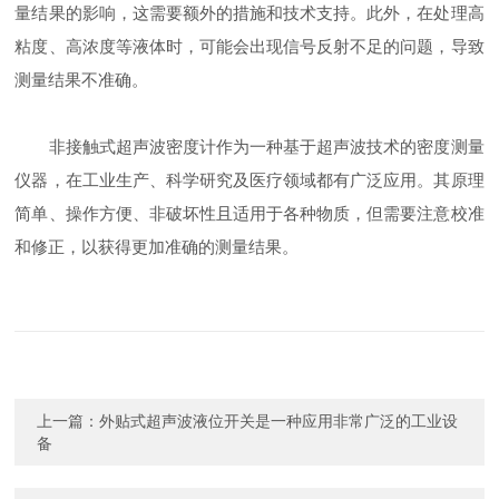
量结果的影响，这需要额外的措施和技术支持。此外，在处理高
粘度、高浓度等液体时，可能会出现信号反射不足的问题，导致
测量结果不准确。
非接触式超声波密度计作为一种基于超声波技术的密度测量
仪器，在工业生产、科学研究及医疗领域都有广泛应用。其原理
简单、操作方便、非破坏性且适用于各种物质，但需要注意校准
和修正，以获得更加准确的测量结果。
上一篇：
外贴式超声波液位开关是一种应用非常广泛的工业设
备