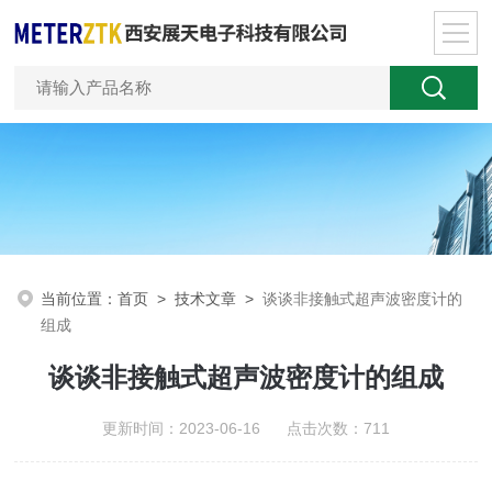
当前位置：
首页
>
技术文章
>
谈谈非接触式超声波密度计的
组成
谈谈非接触式超声波密度计的组成
更新时间：2023-06-16 点击次数：711