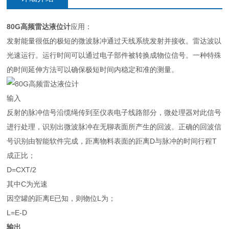
80G高频雷达液位计
应用：
发射能量很低的极短的微波脉冲通过天线系统发射并接收。雷达波以
光速运行。运行时间可以通过电子部件被转换成物位信号。一种特殊
的时间延伸方法可以确保极短时间内稳定和准的测量。
输入
反射的脉冲信号沿缆绳传到至仪表电子线路部分，微处理器对此信号
进行处理，识别出微波脉冲在无聊表面所产生的回波。正确的回波信
号识别由智能软件完成，距离物料表面的距离D与脉冲的时间行程T
成正比；
D=CXT/2
其中C为光速
因空罐的距离E已知，则物位L为；
L=E-D
输出