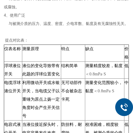
或腐蚀。
4、使用广泛
与被测介质的压力、温度、密度、介电常数、黏度及有无腐蚀性无关。
提点对比表：
仪表名称
测量原理
特点
缺点
价
格
浮球液位
液位的变化导致带有
结构简单
测量精度较差，黏度
低
开关
此题的浮球位置变化
＜0.8mPa·S
电缆浮球
利用微动开关或水银
无可动部件
测量变化范围较小，
中
液位开关
开关，当电缆父子以
不会被杂志
黏度
＜0.8mPa·S
重锤为原点上扬一定
卡死
角度时会产生开关信
号
电容式液
当液位接近探头时，
防挂料，耐
校准困难，精度较
低
位开关
电容容量发生改变
腐蚀
差，被测介质的介电