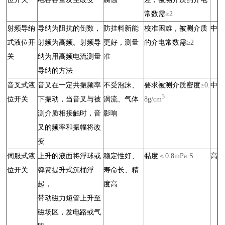
常数需
≥2
射频导纳
导纳为阻抗的倒数，
防挂料新能
校准困难，被测介质
中
式液位开
射频为高频。射频导
更好，测量
的介电常数需
≥2
关
纳为用高频电流测量
准
导纳的方法
音叉式液
音叉在一定共振频率
不受泡沫、
要求被测介质密度
≥0.
中
3
位开关
下振动，当音叉与被
涡流、气体
8g/cm
测介质相接触时，音
影响
叉的频率和振幅将改
变
伺服式液
上升的液面将浮球或
稳定性好、
黏度
＜0.8mPa·S
高
位开关
弹簧提升式沉桶浮
寿命长、精
起，
度高
带动磁力短管上升至
磁场区，发电路或气