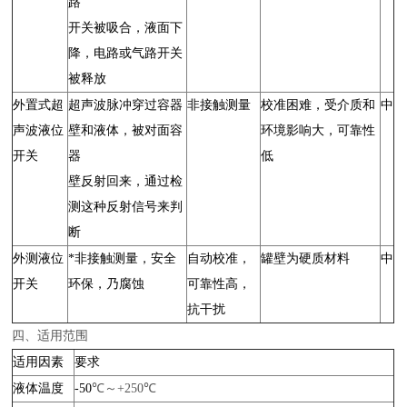
路
开关被吸合，液面下
降，电路或气路开关
被释放
外置式超
超声波脉冲穿过容器
非接触测量
校准困难，受介质和
中
声波液位
壁和液体，被对面容
环境影响大，可靠性
开关
器
低
壁反射回来，通过检
测这种反射信号来判
断
外测液位
*非接触测量，安全
自动校准，
罐壁为硬质材料
中
开关
环保，乃腐蚀
可靠性高，
抗干扰
四、适用范围
适用因素
要求
液体温度
-50
℃～+250℃