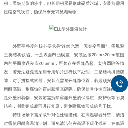
积，虽短期影响较小，但长期积累易形成硬质污垢，安装前需用
压缩空气吹扫，确保外壁无可见颗粒物。
外壁平整度的核心要求是“连续光滑、无突变界面”，需规避
三类结构缺陷。一是表面凹凸误差，安装区域20cm×20cm范围
内的平面度误差应≤0.5mm，严禁存在焊缝凸起、划痕凹陷等情
况，若无法避免需采用专用垫片进行找平处理。二是结构拼接缝
隙，对于拼接式容器，安装点需避开缝隙位置，若必须安装则需
用耐高温、耐腐蚀的密封胶填充缝隙，确保信号传输面连续。三
是外壁附着物，安装前需拆除容器外壁的保温层、防护板等附属
结构，测量完成后再进行复原，避免附属物形成信号干扰。
特殊场景下需采取针对性处理措施。在高温容器外壁，清洁
时需使用耐高温清洁剂，避免清洁剂在高温下碳化残留；在低温