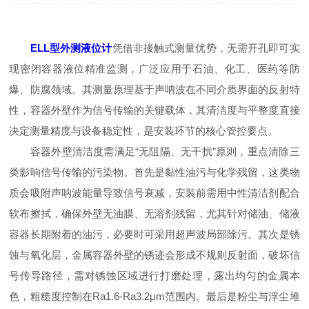
ELL型外测液位计
凭借非接触式测量优势，无需开孔即可实
现密闭容器液位精准监测，广泛应用于石油、化工、医药等防
爆、防腐领域。其测量原理基于声呐波在不同介质界面的反射特
性，容器外壁作为信号传输的关键载体，其清洁度与平整度直接
决定测量精度与设备稳定性，是安装环节的核心管控要点。
容器外壁清洁度需满足“无阻隔、无干扰”原则，重点清除三
类影响信号传输的污染物。首先是黏性油污与化学残留，这类物
质会吸附声呐波能量导致信号衰减，安装前需用中性清洁剂配合
软布擦拭，确保外壁无油膜、无溶剂残留，尤其针对储油、储液
容器长期附着的油污，必要时可采用超声波局部除污。其次是锈
蚀与氧化层，金属容器外壁的锈迹会形成不规则反射面，破坏信
号传导路径，需对锈蚀区域进行打磨处理，露出均匀的金属本
色，粗糙度控制在Ra1.6-Ra3.2μm范围内。最后是粉尘与浮尘堆