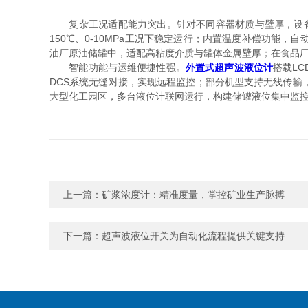
复杂工况适配能力突出。针对不同容器材质与壁厚，设备配
150℃、0-10MPa工况下稳定运行；内置温度补偿功
油厂原油储罐中，适配高粘度介质与罐体金属壁厚；在食品厂
智能功能与运维便捷性强。
外置式超声波液位计
搭载L
DCS系统无缝对接，实现远程监控；部分机型支持无线传
大型化工园区，多台液位计联网运行，构建储罐液位集中监控
上一篇：
矿浆浓度计：精准度量，掌控矿业生产脉搏
下一篇：
超声波液位开关为自动化流程提供关键支持