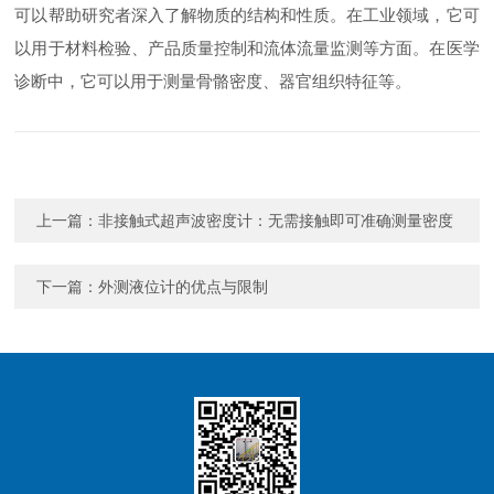
可以帮助研究者深入了解物质的结构和性质。在工业领域，它可
以用于材料检验、产品质量控制和流体流量监测等方面。在医学
诊断中，它可以用于测量骨骼密度、器官组织特征等。
上一篇：
非接触式超声波密度计：无需接触即可准确测量密度
下一篇：
外测液位计的优点与限制