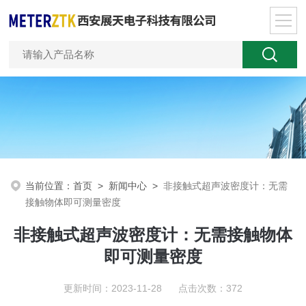
当前位置：
首页
>
新闻中心
>
非接触式超声波密度计：无需
接触物体即可测量密度
非接触式超声波密度计：无需接触物体
即可测量密度
更新时间：2023-11-28 点击次数：372