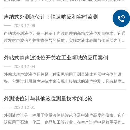
过程监测的关键利器。该液位计采用非接触式测量技术，通过将传感
器安装在容器外部，实时检测液体表面与传感器之间的距离，并将
声纳式外测液位计：快速响应和实时监测
其...
2023-12-09
声纳式外测液位计是一种基于声波原理的高精度液位测量技术。它通
过发射声波信号并接收信号的反射，实现对液体表面与传感器之间距
离的测量，从而确定液位的高度。这一先进的测量方法在工业领域得
到了广泛应用。外测液位计具有许多优势。首先，它能够非接触地
外贴式超声波液位开关在工业领域的应用案例
进...
2023-12-04
外贴式超声波液位开关是一种常见的用于测量液体容器中液位的设
备。它通过利用超声波技术来实现非接触式的液位检测，具有精度
高、可靠性强的优点。该超声波液位开关的工作原理基于超声波的传
播和反射。该开关通常由一个发射装置和一个接收装置组成。发射装
外测液位计与其他液位测量技术的比较
置会...
2023-12-01
外测液位计是一种用于测量液体储罐或容器中液位高度的仪表。它广
泛应用于石油、化工、食品加工等行业，在生产过程中起着重要作
用。该液位计的工作原理基于压力传感技术。它通常由液位传感器和