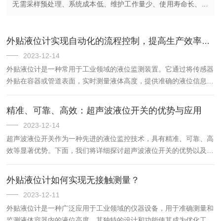
无需采样预处理、系统成本低、维护工作量少、使用寿命长、响
应速度非常快、实现数据的远程传输类型原理缺点优点射线浓度
计一定强度的射线...
外贴液位计实现自动化的流程控制，提高生产效率和安全性
2023-12-14
外贴液位计是一种常用于工业领域的液位监测装置。它通过将传感器
外贴在容器或管道表面，实时测量液体高度，提供准确的液位信息。
外贴液位计的工作原理基于超声波技术或雷达技术。超声波液位计利
用超声波脉冲在液体和气体之间的传播速度差异进行测量，从而确
精准、可靠、高效：超声波液位开关的优势与应用
定...
2023-12-14
超声波液位开关作为一种先进的液位监控技术，具有精准、可靠、高
效等显著优势。下面，我们将详细探讨超声波液位开关的优势以及其
应用。一、超声波液位开关的优势精准测量：超声波液位开关通过发
射超声波并接收回波，能够精确测量液面的高度。其测量精度通常
外贴液位计如何实现无接触测量？
可...
2023-12-11
外贴液位计是一种广泛应用于工业领域的仪器设备，用于准确测量和
监测液体容器内的液位高度。其独特的设计和功能使其成为优化工业