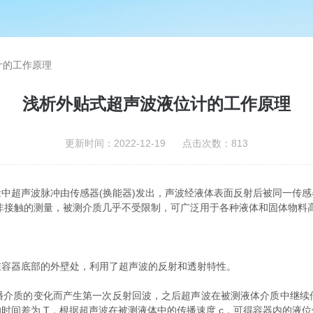
计的工作原理
浅析外贴式超声波液位计的工作原理
更新时间：2022-12-19 点击次数：813
超声波脉冲由传感器(换能器)发出，声波经液体表面反射后被同一传感
非接触的测量，被测介质几乎不受限制，可广泛用于各种液体和固体物料
容器底部的外壁处，利用了超声波的反射和透射特性。
质的变化而产生第一次反射回波，之后超声波在被测液体介质中继续
为 T，根据超声波在被测液体中的传播速度 c，可得容器内的液位值L =c