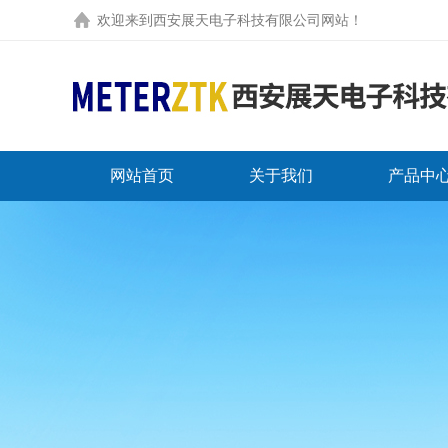
欢迎来到
西安展天电子科技有限公司网站
！
网站首页
关于我们
产品中