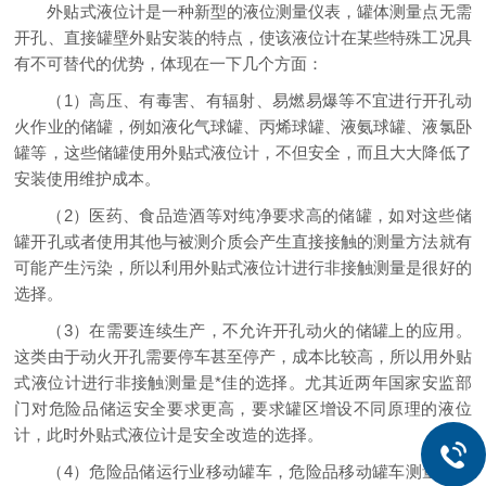
外贴式液位计是一种新型的液位测量仪表，罐体测量点无需
开孔、直接罐壁外贴安装的特点，使该液位计在某些特殊工况具
有不可替代的优势，体现在一下几个方面：
（1）高压、有毒害、有辐射、易燃易爆等不宜进行开孔动
火作业的储罐，例如液化气球罐、丙烯球罐、液氨球罐、液氯卧
罐等，这些储罐使用外贴式液位计，不但安全，而且大大降低了
安装使用维护成本。
（2）医药、食品造酒等对纯净要求高的储罐，如对这些储
罐开孔或者使用其他与被测介质会产生直接接触的测量方法就有
可能产生污染，所以利用外贴式液位计进行非接触测量是很好的
选择。
（3）在需要连续生产，不允许开孔动火的储罐上的应用。
这类由于动火开孔需要停车甚至停产，成本比较高，所以用外贴
式液位计进行非接触测量是*佳的选择。尤其近两年国家安监部
门对危险品储运安全要求更高，要求罐区增设不同原理的液位
计，此时外贴式液位计是安全改造的选择。
（4）危险品储运行业移动罐车，危险品移动罐车测量一直