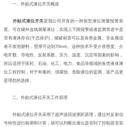
一、外贴式液位开关概述
外贴式液位开关
是我公司开发的一种新型液位测量报警装
置。可在罐外连续测量液位，实现上下限报警或者监测管道中是
否有液体存在(干态保护)，储罐材质可以是各类金属、非金属或
者不发泡塑料，壁厚可达到70mm。这种技术不受介质密度、介
电常数、导电性、反射系数、压力、温度、沉淀等因素的影响，
所以适用于医药、石油、化工、电力、食品等领域的各类液体液
位工程控制，对于有毒的、强腐蚀、危险液位的监测，该产品更
是理想的选择。
二、外贴式液位开关工作原理
外贴式液位开关采用了超声波回波测距原理，通过对反射信
号特性进行检测和计算，就可以判断出液位是否到了控制器安装