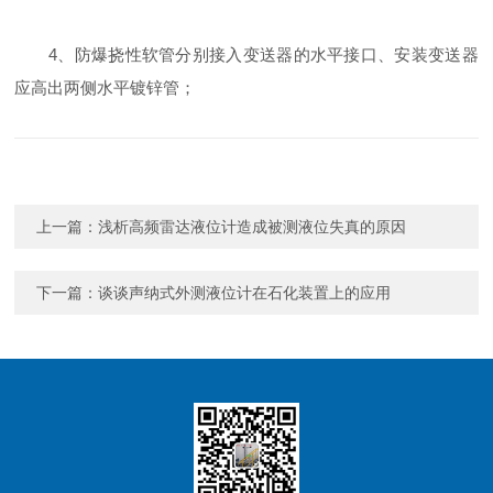
4、防爆挠性软管分别接入变送器的水平接口、安装变送器
应高出两侧水平镀锌管；
上一篇：
浅析高频雷达液位计造成被测液位失真的原因
下一篇：
谈谈声纳式外测液位计在石化装置上的应用